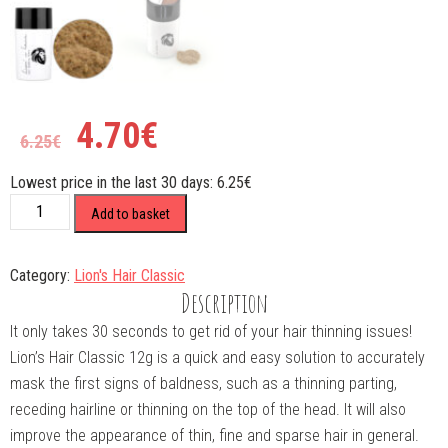
4.70
€
6.25
€
Lowest price in the last 30 days:
6.25
€
CLASSIC
Add to basket
12gMedium
Blonde
quantity
Category:
Lion's Hair Classic
Description
It only takes 30 seconds to get rid of your hair thinning issues!
Lion’s Hair Classic 12g is a quick and easy solution to accurately
mask the first signs of baldness, such as a thinning parting,
receding hairline or thinning on the top of the head. It will also
improve the appearance of thin, fine and sparse hair in general.