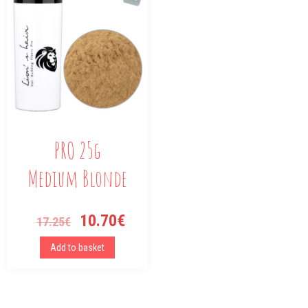
PRO 25g
Medium Blonde
10.70
€
17.25
€
Add to basket