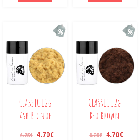
CLASSIC 12g
CLASSIC 12g
Ash Blonde
Red Brown
4.70
€
4.70
€
6.25
€
6.25
€