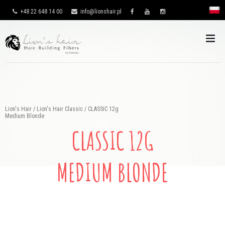
+48 22 648 14 00
info@lionshair.pl
Lion's Hair
/
Lion's Hair Classic
/
CLASSIC 12g
Medium Blonde
CLASSIC 12G
MEDIUM BLONDE