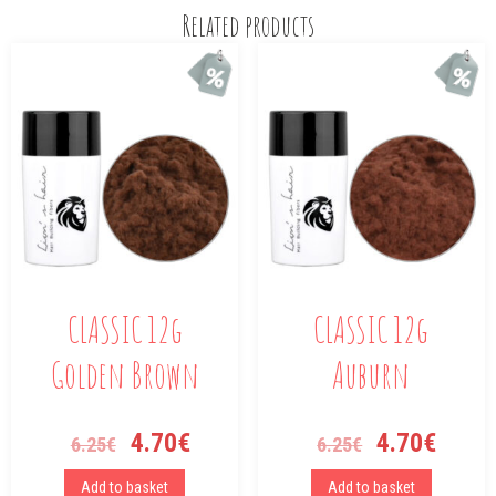
Related products
CLASSIC 12g
CLASSIC 12g
Golden Brown
Auburn
4.70
€
4.70
€
6.25
€
6.25
€
Add to basket
Add to basket