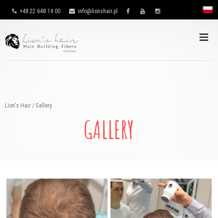
+48 22 648 14 00
info@lionshair.pl
Lion's Hair
/
Gallery
GALLERY